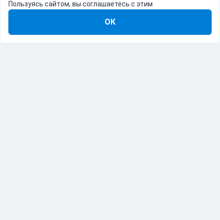
Пользуясь сайтом, вы соглашаетесь с этим
ОК
8-800-555-22-41
Демо Catapulto
Для кого
Тарифы
Информация
О компании
192012, Санкт-Петербург, пр. Обуховской Обороны, 120Б
© Catapulto 2013-
2026