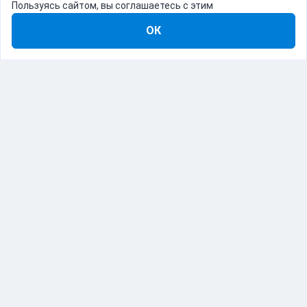
Пользуясь сайтом, вы соглашаетесь с этим
ОК
8-800-555-22-41
Демо Catapulto
Для кого
Тарифы
Информация
О компании
192012, Санкт-Петербург, пр. Обуховской Обороны, 120Б
© Catapulto 2013-
2026