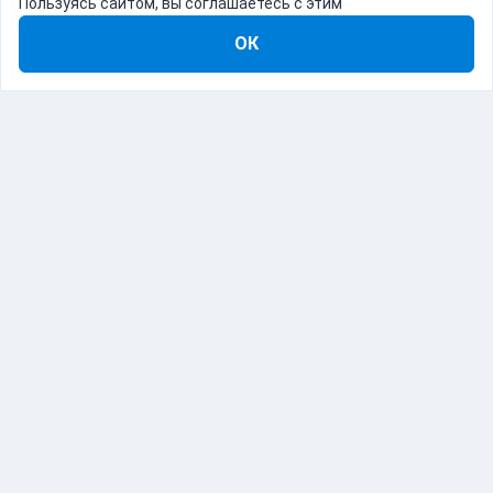
Пользуясь сайтом, вы соглашаетесь с этим
ОК
8-800-555-22-41
Демо Catapulto
Для кого
Тарифы
Информация
О компании
192012, Санкт-Петербург, пр. Обуховской Обороны, 120Б
© Catapulto 2013-
2026