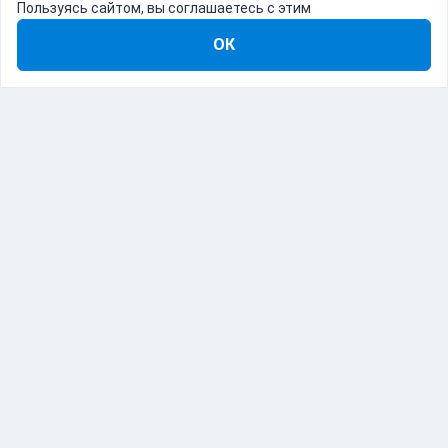
Пользуясь сайтом, вы соглашаетесь с этим
ОК
8-800-555-22-41
Демо Catapulto
Для кого
Тарифы
Информация
О компании
192012, Санкт-Петербург, пр. Обуховской Обороны, 120Б
© Catapulto 2013-
2026