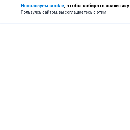
Используем cookie
, чтобы собирать аналитику
Пользуясь сайтом, вы соглашаетесь с этим
Для кого
Тарифы
Бизнесу
Доставка по России
Частным лицам
Интернет-магазинам
Доставка для бизнеса
192012, Санк
и интернет-магазинов