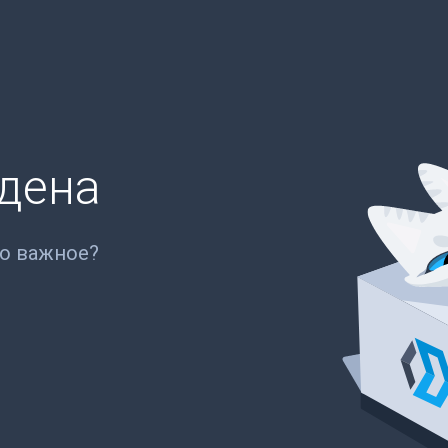
йдена
то важное?