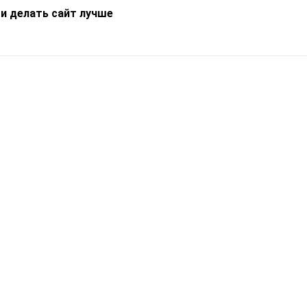
 и делать сайт лучше
Информация
О компании
Новости
Что такое Catapulto
Частые вопросы
Службы доставки
Реферальная программа
Нам доверяют
Публичная оферта
Кейсы
Политика обработки
Блог
персональных данных
Контакты
т-Петербург, пр. Обуховской Обороны, 120Б