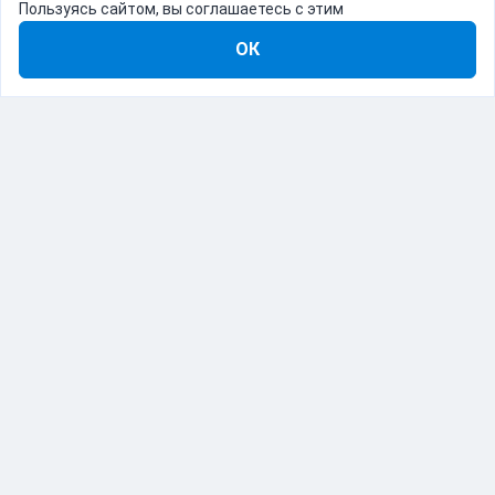
Пользуясь сайтом, вы соглашаетесь с этим
ОК
8-800-555-22-41
Демо Catapulto
Для кого
Тарифы
Информация
О компании
192012, Санкт-Петербург, пр. Обуховской Обороны, 120Б
© Catapulto 2013-
2026