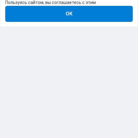
Пользуясь сайтом, вы соглашаетесь с этим
ОК
8-800-555-22-41
Демо Catapulto
Для кого
Тарифы
Информация
О компании
192012, Санкт-Петербург, пр. Обуховской Обороны, 120Б
© Catapulto 2013-
2026