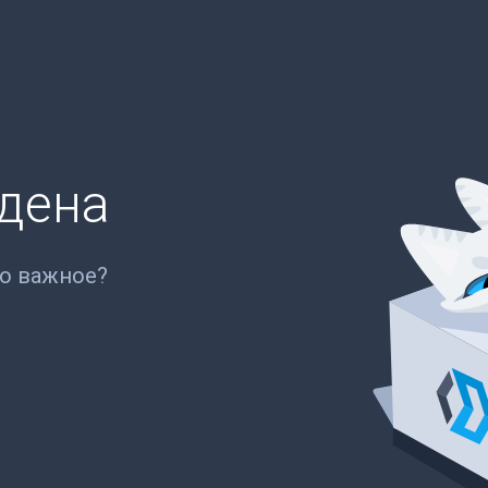
йдена
то важное?