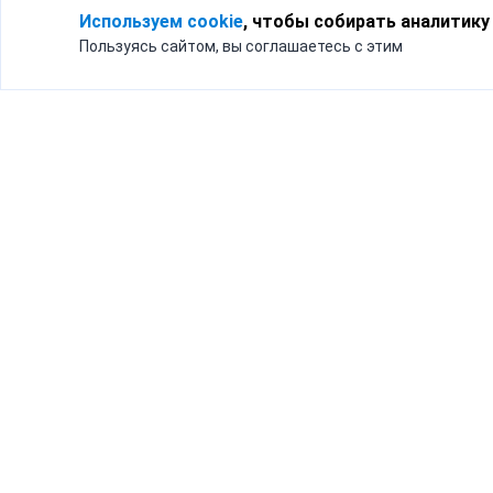
Используем cookie
, чтобы собирать аналитику
Пользуясь сайтом, вы соглашаетесь с этим
Для кого
Тарифы
Бизнесу
Доставка по России
Частным лицам
Интернет-магазинам
Доставка для бизнеса
192012, Санк
и интернет-магазинов