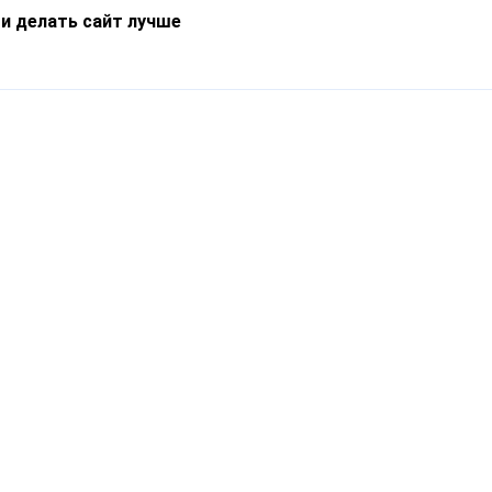
 и делать сайт лучше
Информация
О компании
Новости
Что такое Catapulto
Частые вопросы
Службы доставки
Реферальная программа
Нам доверяют
Публичная оферта
Кейсы
Политика обработки
Блог
персональных данных
Контакты
т-Петербург, пр. Обуховской Обороны, 120Б