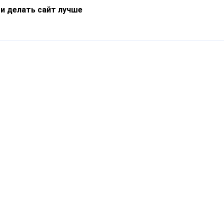
 и делать сайт лучше
Информация
О компании
Новости
Что такое Catapulto
Частые вопросы
Службы доставки
Реферальная программа
Нам доверяют
Публичная оферта
Кейсы
Политика обработки
Блог
персональных данных
Контакты
т-Петербург, пр. Обуховской Обороны, 120Б