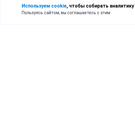
Используем cookie
, чтобы собирать аналитику
Пользуясь сайтом, вы соглашаетесь с этим
Для кого
Тарифы
Бизнесу
Доставка по России
Частным лицам
Интернет-магазинам
Доставка для бизнеса
192012, Санк
и интернет-магазинов