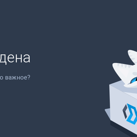
йдена
то важное?