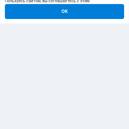
Пользуясь сайтом, вы соглашаетесь с этим
ОК
8-800-555-22-41
Демо Catapulto
Для кого
Тарифы
Информация
О компании
192012, Санкт-Петербург, пр. Обуховской Обороны, 120Б
© Catapulto 2013-
2026