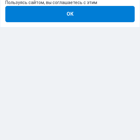
Пользуясь сайтом, вы соглашаетесь с этим
ОК
8-800-555-22-41
Демо Catapulto
Для кого
Тарифы
Информация
О компании
192012, Санкт-Петербург, пр. Обуховской Обороны, 120Б
© Catapulto 2013-
2026