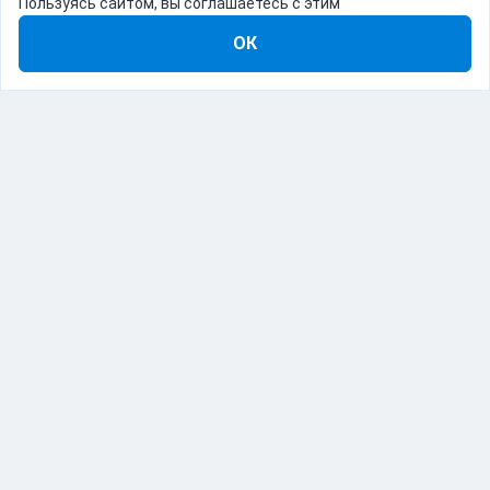
Пользуясь сайтом, вы соглашаетесь с этим
ОК
8-800-555-22-41
Демо Catapulto
Для кого
Тарифы
Информация
О компании
192012, Санкт-Петербург, пр. Обуховской Обороны, 120Б
© Catapulto 2013-
2026