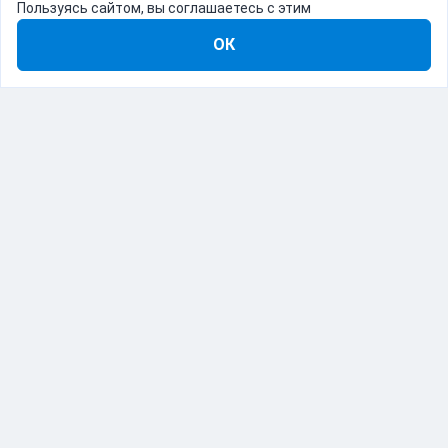
Пользуясь сайтом, вы соглашаетесь с этим
ОК
8-800-555-22-41
Демо Catapulto
Для кого
Тарифы
Информация
О компании
192012, Санкт-Петербург, пр. Обуховской Обороны, 120Б
© Catapulto 2013-
2026