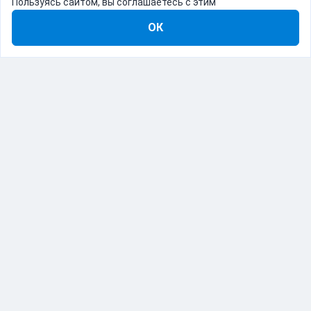
Пользуясь сайтом, вы соглашаетесь с этим
ОК
8-800-555-22-41
Демо Catapulto
Для кого
Тарифы
Информация
О компании
192012, Санкт-Петербург, пр. Обуховской Обороны, 120Б
© Catapulto 2013-
2026