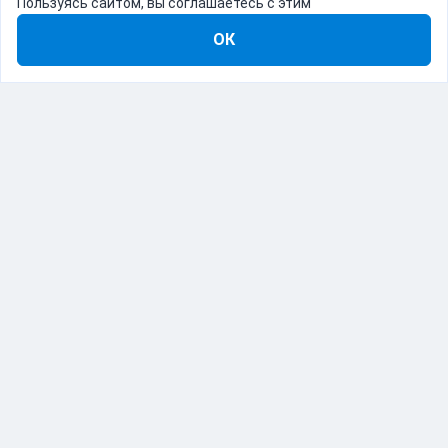
Пользуясь сайтом, вы соглашаетесь с этим
ОК
8-800-555-22-41
Демо Catapulto
Для кого
Тарифы
Информация
О компании
192012, Санкт-Петербург, пр. Обуховской Обороны, 120Б
© Catapulto 2013-
2026