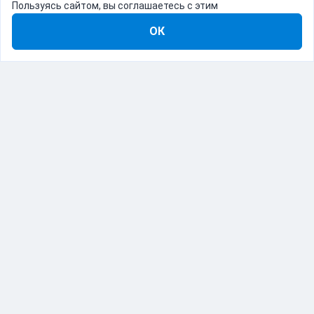
Пользуясь сайтом, вы соглашаетесь с этим
ОК
8-800-555-22-41
Демо Catapulto
Для кого
Тарифы
Информация
О компании
192012, Санкт-Петербург, пр. Обуховской Обороны, 120Б
© Catapulto 2013-
2026