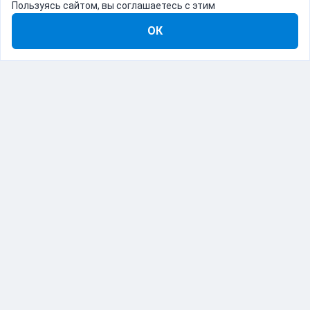
Пользуясь сайтом, вы соглашаетесь с этим
ОК
8-800-555-22-41
Демо Catapulto
Для кого
Тарифы
Информация
О компании
192012, Санкт-Петербург, пр. Обуховской Обороны, 120Б
© Catapulto 2013-
2026