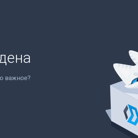
йдена
то важное?