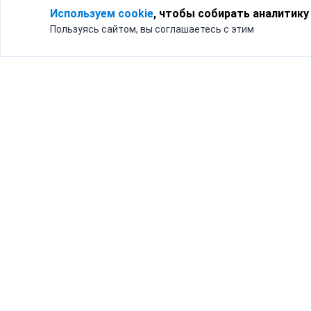
Используем cookie
, чтобы собирать аналитику
Пользуясь сайтом, вы соглашаетесь с этим
Для кого
Тарифы
Бизнесу
Доставка по России
Частным лицам
Интернет-магазинам
Доставка для бизнеса
192012, Санк
и интернет-магазинов