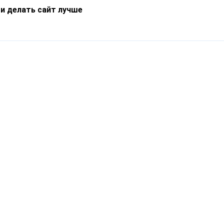
 и делать сайт лучше
Информация
О компании
Новости
Что такое Catapulto
Частые вопросы
Службы доставки
Реферальная программа
Нам доверяют
Публичная оферта
Кейсы
Политика обработки
Блог
персональных данных
Контакты
т-Петербург, пр. Обуховской Обороны, 120Б