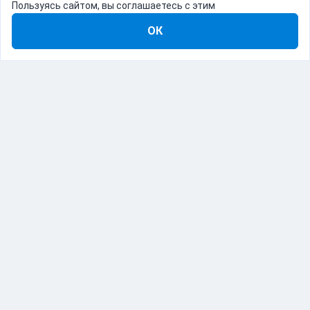
Пользуясь сайтом, вы соглашаетесь с этим
ОК
8-800-555-22-41
Демо Catapulto
Для кого
Тарифы
Информация
О компании
192012, Санкт-Петербург, пр. Обуховской Обороны, 120Б
© Catapulto 2013-
2026