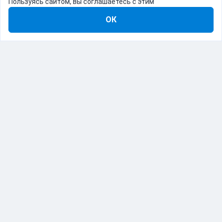
Пользуясь сайтом, вы соглашаетесь с этим
ОК
8-800-555-22-41
Демо Catapulto
Для кого
Тарифы
Информация
О компании
192012, Санкт-Петербург, пр. Обуховской Обороны, 120Б
© Catapulto 2013-
2026