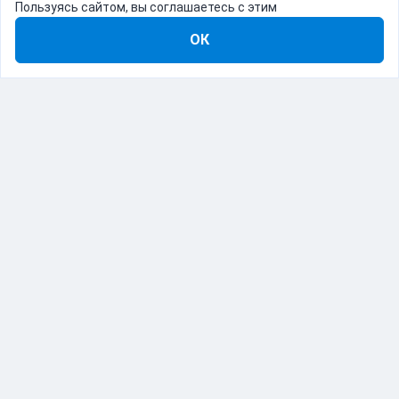
Пользуясь сайтом, вы соглашаетесь с этим
ОК
8-800-555-22-41
Демо Catapulto
Для кого
Тарифы
Информация
О компании
192012, Санкт-Петербург, пр. Обуховской Обороны, 120Б
© Catapulto 2013-
2026