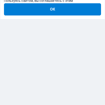
Пользуясь сайтом, вы соглашаетесь с этим
ОК
8-800-555-22-41
Демо Catapulto
Для кого
Тарифы
Информация
О компании
192012, Санкт-Петербург, пр. Обуховской Обороны, 120Б
© Catapulto 2013-
2026