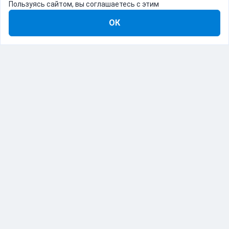
Пользуясь сайтом, вы соглашаетесь с этим
ОК
8-800-555-22-41
Демо Catapulto
Для кого
Тарифы
Информация
О компании
192012, Санкт-Петербург, пр. Обуховской Обороны, 120Б
© Catapulto 2013-
2026