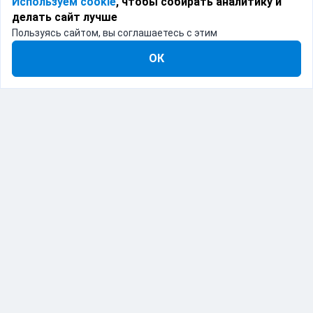
Используем cookie
, чтобы собирать аналитику и
делать сайт лучше
Пользуясь сайтом, вы соглашаетесь с этим
ОК
IT-решение для логистики
Catapulto — это программное обеспечение,
объединяющее различные курьерские службы в
одном месте. Мы предоставляем API и веб-интерфейс
для автоматизации процессов доставки, позволяя
бизнесу интегрировать и управлять логистикой с
помощью современных ИТ-решений.
Продукт включен в реестр отечественного ПО.
Реестровая запись №26138 от 27.01.2025