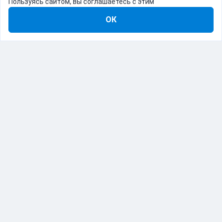
Пользуясь сайтом, вы соглашаетесь с этим
ОК
8-800-555-22-41
Демо Catapulto
Для кого
Тарифы
Информация
О компании
192012, Санкт-Петербург, пр. Обуховской Обороны, 120Б
© Catapulto 2013-
2026