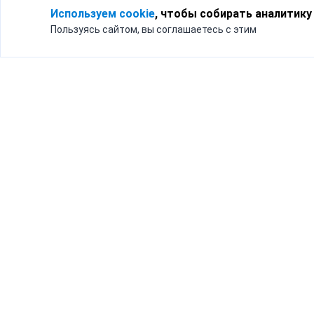
Используем cookie
, чтобы собирать аналитику
Пользуясь сайтом, вы соглашаетесь с этим
Для кого
Тарифы
Бизнесу
Доставка по России
Частным лицам
Интернет-магазинам
Доставка для бизнеса
192012, Санк
и интернет-магазинов