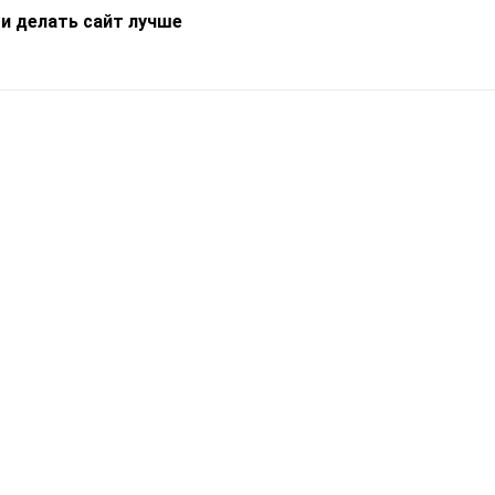
 и делать сайт лучше
Информация
О компании
Новости
Что такое Catapulto
Частые вопросы
Службы доставки
Реферальная программа
Нам доверяют
Публичная оферта
Кейсы
Политика обработки
Блог
персональных данных
Контакты
т-Петербург, пр. Обуховской Обороны, 120Б