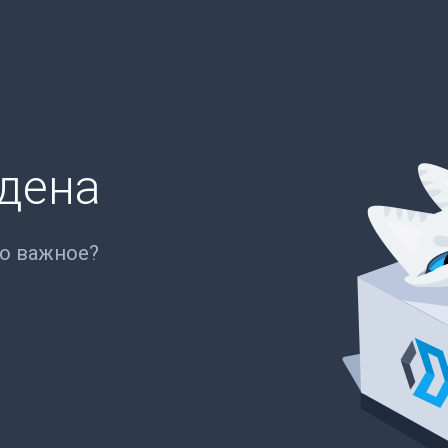
йдена
то важное?