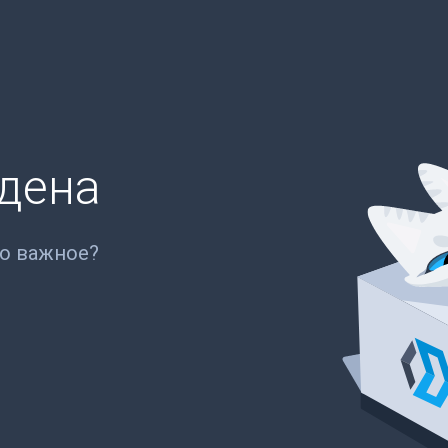
йдена
то важное?