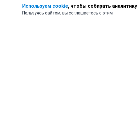
Используем cookie
, чтобы собирать аналитику
Пользуясь сайтом, вы соглашаетесь с этим
Для кого
Тарифы
Бизнесу
Доставка по России
Частным лицам
Интернет-магазинам
Доставка для бизнеса
192012, Санк
и интернет-магазинов