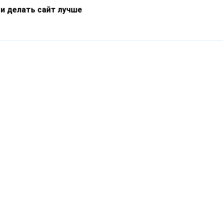
 и делать сайт лучше
Информация
О компании
Новости
Что такое Catapulto
Частые вопросы
Службы доставки
Реферальная программа
Нам доверяют
Публичная оферта
Кейсы
Политика обработки
Блог
персональных данных
Контакты
т-Петербург, пр. Обуховской Обороны, 120Б