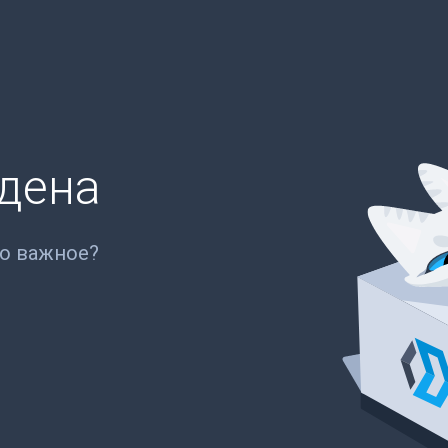
йдена
то важное?