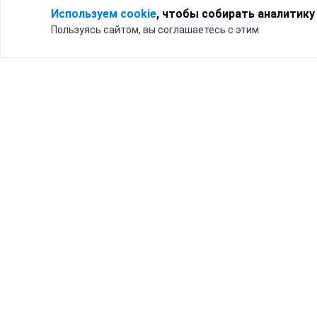
Используем cookie
, чтобы собирать аналитику
Пользуясь сайтом, вы соглашаетесь с этим
Для кого
Тарифы
Бизнесу
Доставка по России
Частным лицам
Интернет-магазинам
Доставка для бизнеса
192012, Санк
и интернет-магазинов