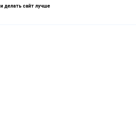
 и делать сайт лучше
Информация
О компании
Новости
Что такое Catapulto
Частые вопросы
Службы доставки
Реферальная программа
Нам доверяют
Публичная оферта
Кейсы
Политика обработки
Блог
персональных данных
Контакты
т-Петербург, пр. Обуховской Обороны, 120Б