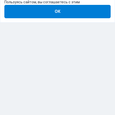
Пользуясь сайтом, вы соглашаетесь с этим
ОК
8-800-555-22-41
Демо Catapulto
Для кого
Тарифы
Информация
О компании
192012, Санкт-Петербург, пр. Обуховской Обороны, 120Б
© Catapulto 2013-
2026